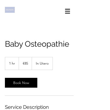
Baby Osteopathie
€85
euros
1 hr
1
€85
In Utero
h
Book Now
Service Description